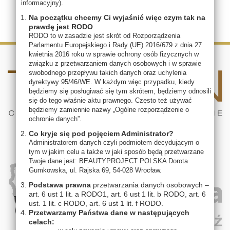
informacyjny).
Na początku chcemy Ci wyjaśnić więc czym tak na
prawdę jest RODO
RODO to w zasadzie jest skrót od Rozporządzenia
Parlamentu Europejskiego i Rady (UE) 2016/679 z dnia 27
kwietnia 2016 roku w sprawie ochrony osób fizycznych w
związku z przetwarzaniem danych osobowych i w sprawie
swobodnego przepływu takich danych oraz uchylenia
dyrektywy 95/46/WE. W każdym więc przypadku, kiedy
będziemy się posługiwać się tym skrótem, będziemy odnosili
się do tego właśnie aktu prawnego. Często też używać
będziemy zamiennie nazwy „Ogólne rozporządzenie o
ochronie danych”.
Co kryje się pod pojęciem Administrator?
Administratorem danych czyli podmiotem decydującym o
tym w jakim celu a także w jaki sposób będą przetwarzane
Twoje dane jest: BEAUTYPROJECT POLSKA Dorota
Gumkowska, ul. Rajska 69, 54-028 Wrocław.
Podstawa prawna
przetwarzania danych osobowych –
art. 6 ust 1 lit. a RODO1, art. 6 ust 1 lit. b RODO, art. 6
ust. 1 lit. c RODO, art. 6 ust 1 lit. f RODO.
Przetwarzamy Państwa dane w następujących
celach: