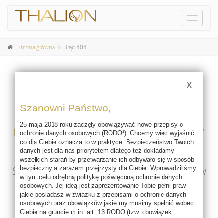
Pokaż
menu
Strona główna
Błąd 404
X
404
Szanowni Państwo,
25 maja 2018 roku zaczęły obowiązywać nowe przepisy o
UPS! NIE MA TAKIEJ STRONY
ochronie danych osobowych (RODO¹). Chcemy więc wyjaśnić
co dla Ciebie oznacza to w praktyce. Bezpieczeństwo Twoich
danych jest dla nas priorytetem dlatego też dokładamy
Żądany adres nie istnieje ma serwerze.
wszelkich starań by przetwarzanie ich odbywało się w sposób
Sprawdź poprawność adresu wpisanego w
bezpieczny a zarazem przejrzysty dla Ciebie. Wprowadziliśmy
w tym celu odrębną politykę poświęconą ochronie danych
pasku adresowym przeglądarki..
osobowych. Jej ideą jest zaprezentowanie Tobie pełni praw
jakie posiadasz w związku z przepisami o ochronie danych
osobowych oraz obowiązków jakie my musimy spełnić wobec
Ciebie na gruncie m.in. art. 13 RODO (tzw. obowiązek
Powrót do strony głównej