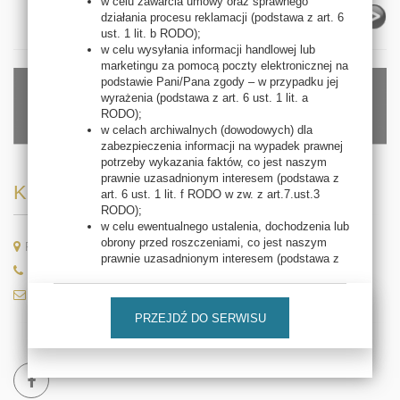
w celu zawarcia umowy oraz sprawnego
działania procesu reklamacji (podstawa z art. 6
ust. 1 lit. b RODO);
w celu wysyłania informacji handlowej lub
marketingu za pomocą poczty elektronicznej na
podstawie Pani/Pana zgody – w przypadku jej
wyrażenia (podstawa z art. 6 ust. 1 lit. a
RODO);
w celach archiwalnych (dowodowych) dla
zabezpieczenia informacji na wypadek prawnej
potrzeby wykazania faktów, co jest naszym
prawnie uzasadnionym interesem (podstawa z
Kontakt
art. 6 ust. 1 lit. f RODO w zw. z art.7.ust.3
RODO);
w celu ewentualnego ustalenia, dochodzenia lub
obrony przed roszczeniami, co jest naszym
Rajska 69, 54-028 Wrocław
prawnie uzasadnionym interesem (podstawa z
71 788 96 94/95, 603 634 468
art. 6 ust. 1 lit. f RODO);
w celu badania satysfakcji klientów i określania
kontakt@thalion.pl
jakości naszej obsługi, co jest naszym prawnie
PRZEJDŹ DO SERWISU
uzasadnionym interesem (podstawa z art. 6
ust. 1 lit. f RODO);
w celu oferowania Pani/Pana przez nas
produktów i usług bezpośrednio (marketing
bezpośredni, co jest naszym prawnie