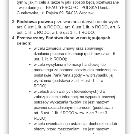
tym w jakim celu a także w jaki sposób będą przetwarzane
Twoje dane jest: BEAUTYPROJECT POLSKA Dorota
Gumkowska, ul. Rajska 69, 54-028 Wrocław.
Podstawa prawna
przetwarzania danych osobowych –
art. 6 ust 1 lit. a RODO1, art. 6 ust 1 lit. b RODO, art. 6
ust. 1 lit. c RODO, art. 6 ust 1 lit. f RODO.
Przetwarzamy Państwa dane w następujących
celach:
w celu zawarcia umowy oraz sprawnego
działania procesu reklamacji (podstawa z art. 6
ust. 1 lit. b RODO);
w celu wysyłania informacji handlowej lub
marketingu za pomocą poczty elektronicznej na
podstawie Pani/Pana zgody – w przypadku jej
wyrażenia (podstawa z art. 6 ust. 1 lit. a
RODO);
w celach archiwalnych (dowodowych) dla
zabezpieczenia informacji na wypadek prawnej
potrzeby wykazania faktów, co jest naszym
prawnie uzasadnionym interesem (podstawa z
art. 6 ust. 1 lit. f RODO w zw. z art.7.ust.3
RODO);
w celu ewentualnego ustalenia, dochodzenia lub
obrony przed roszczeniami, co jest naszym