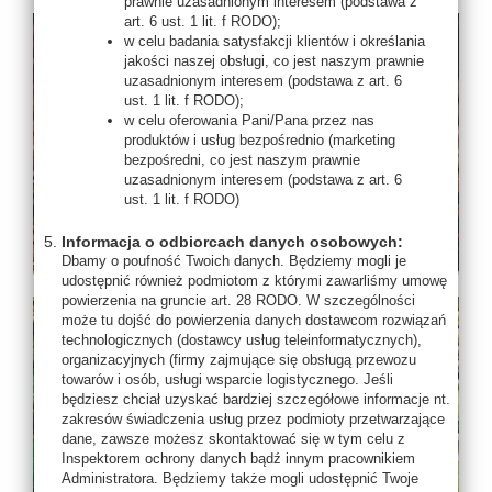
prawnie uzasadnionym interesem (podstawa z
art. 6 ust. 1 lit. f RODO);
w celu badania satysfakcji klientów i określania
jakości naszej obsługi, co jest naszym prawnie
uzasadnionym interesem (podstawa z art. 6
ust. 1 lit. f RODO);
w celu oferowania Pani/Pana przez nas
produktów i usług bezpośrednio (marketing
bezpośredni, co jest naszym prawnie
uzasadnionym interesem (podstawa z art. 6
ust. 1 lit. f RODO)
Informacja o odbiorcach danych osobowych:
Dbamy o poufność Twoich danych. Będziemy mogli je
udostępnić również podmiotom z którymi zawarliśmy umowę
powierzenia na gruncie art. 28 RODO. W szczególności
może tu dojść do powierzenia danych dostawcom rozwiązań
technologicznych (dostawcy usług teleinformatycznych),
organizacyjnych (firmy zajmujące się obsługą przewozu
towarów i osób, usługi wsparcie logistycznego. Jeśli
będziesz chciał uzyskać bardziej szczegółowe informacje nt.
zakresów świadczenia usług przez podmioty przetwarzające
dane, zawsze możesz skontaktować się w tym celu z
Inspektorem ochrony danych bądź innym pracownikiem
Administratora. Będziemy także mogli udostępnić Twoje