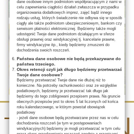
dane osobowe innym podmiotom współpracującym z nami w
celu zapewniania ciągłości działań zwłaszcza w przypadku
organizowania dodatkowych imprez, zajęć bądź innego
rodzaju usług, których świadczenie nie odbywa się w sposób
ciągły ale także podmiotom ubezpieczeniowym, bankom czy
serwisom płatności elektronicznej. Będziemy także mogli
udostępnić Twoje dane podmiotom działającym w sferze
obsługi prawnej oraz windykacyjnej tj. kancelarie prawne,
firmy windykacyjne itp., kiedy będziemy zmuszeni do
dochodzenia swoich roszczeń.
Państwa dane osobowe nie będą przekazywane do
państwa trzeciego.
Okres retencji czyli jak długo będziemy przetwarzać
Twoje dane osobowe?
Będziemy przetwarzać Twoje dane nie dłużej niż to
konieczne. Na potrzeby rachunkowości oraz ze względów
podatkowych, będziemy je przetwarzać tak długo jak
będziemy do tego zobligowani przepisem prawa. Na gruncie
obecnych przepisów jest to okres 5 lat liczonych od końca
roku kalendarzowego, w którym powstał obowiązek
podatkowy
- jeżeli dane osobowe będą przetwarzane przez nas w celu
dochodzenia roszczeń (w tym w postępowaniach
windykacyjnych) będziemy je mogli przetwarzać w tym celu
przez okres przedawnienia roszczeń zgodnie z przepisami