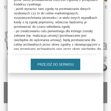
kodeksu cywilnego
- jeżeli wyrazisz nam zgodę na przetwarzanie danych
osobowych czy to do celów marketingowych,
rozpowszechniania wizerunku i w wielu innych wypadkach
kiedy o tą zgodę poprosimy, wówczas będziemy je
przetwarzać do czasu odwołania zgody.
- po zrealizowaniu celu pierwotnego dla którego zostały
zebrane (np. realizacja umowy) (przetwarzanie jest
niezbędne do wykonania umowy), będą przetwarzane dla
celów archiwalnych przez okres zgodny z obowiązującymi u
nas przepisami archiwalnymi oraz przez okres niezbędny dla
obrony przed roszczeniami kierowanymi wobec nas, na
podstawie powszechnie obowiązujących przepisów prawa, z
uwzględnieniem okresów przedawnienia roszczeń
PRZEJDŹ DO SERWISU
określonych w powszechnie obowiązujących przepisach
prawa.
Przysługują Pani/ Panu następujące prawa:
prawo dostępu do treści swoich danych
osobowych oraz otrzymania ich kopii;
prawo do sprostowania (poprawienia) swoich
danych;
prawo do usunięcia danych - jeżeli Pani/Pana
zdaniem nie ma podstaw do tego, abyśmy
przetwarzali te dane, może Pani/ Pan zażądać