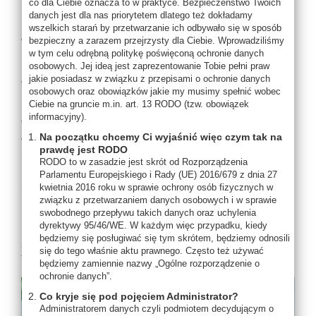
co dla Ciebie oznacza to w praktyce. Bezpieczeństwo Twoich
równowagi psychicznej i fizycznej.
danych jest dla nas priorytetem dlatego też dokładamy
wszelkich starań by przetwarzanie ich odbywało się w sposób
Algi, źródło życia, funkcjonują na ziemi od czasu jej
bezpieczny a zarazem przejrzysty dla Ciebie. Wprowadziliśmy
narodzin. W wyniku osmozy koncentrują w sobie całe
w tym celu odrębną politykę poświęconą ochronie danych
bogactwo podwodnego świata: mikro i makroelementy,
osobowych. Jej ideą jest zaprezentowanie Tobie pełni praw
jakie posiadasz w związku z przepisami o ochronie danych
witaminy, aminokwasy, białka, niezbędne do
osobowych oraz obowiązków jakie my musimy spełnić wobec
prawidłowego funkcjonowania każdego organizmu.
Ciebie na gruncie m.in. art. 13 RODO (tzw. obowiązek
informacyjny).
Wysokie podobieństwo między osoczem ludzkiej krwi, a
Na początku chcemy Ci wyjaśnić więc czym tak na
wodą morską pozwala naszemu organizmowi na drodze
prawdę jest RODO
osmozy absorbować wszystkie związki zawarte w wodzie
RODO to w zasadzie jest skrót od Rozporządzenia
morskiej i algach, niezbędne do prawidłowego działania i
Parlamentu Europejskiego i Rady (UE) 2016/679 z dnia 27
dobrego samopoczucia.
kwietnia 2016 roku w sprawie ochrony osób fizycznych w
związku z przetwarzaniem danych osobowych i w sprawie
Każda alga i roślina przybrzeżna zawiera specyficzne
swobodnego przepływu takich danych oraz uchylenia
dyrektywy 95/46/WE. W każdym więc przypadku, kiedy
molekuły, które skoncentrowane w ekskluzywnych
będziemy się posługiwać się tym skrótem, będziemy odnosili
składnikach aktywnych, zapewniają produktom i zabiegom
się do tego właśnie aktu prawnego. Często też używać
THALION niezaprzeczalną efektywność działania.
będziemy zamiennie nazwy „Ogólne rozporządzenie o
ochronie danych”.
Co kryje się pod pojęciem Administrator?
Administratorem danych czyli podmiotem decydującym o