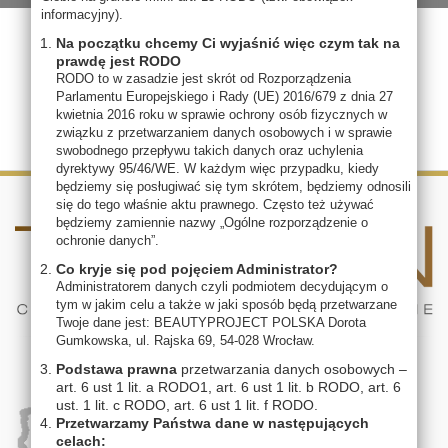
informacyjny).
Na początku chcemy Ci wyjaśnić więc czym tak na
prawdę jest RODO
RODO to w zasadzie jest skrót od Rozporządzenia
Parlamentu Europejskiego i Rady (UE) 2016/679 z dnia 27
kwietnia 2016 roku w sprawie ochrony osób fizycznych w
związku z przetwarzaniem danych osobowych i w sprawie
swobodnego przepływu takich danych oraz uchylenia
dyrektywy 95/46/WE. W każdym więc przypadku, kiedy
będziemy się posługiwać się tym skrótem, będziemy odnosili
się do tego właśnie aktu prawnego. Często też używać
będziemy zamiennie nazwy „Ogólne rozporządzenie o
ochronie danych”.
Co kryje się pod pojęciem Administrator?
Administratorem danych czyli podmiotem decydującym o
tym w jakim celu a także w jaki sposób będą przetwarzane
Twoje dane jest: BEAUTYPROJECT POLSKA Dorota
Gumkowska, ul. Rajska 69, 54-028 Wrocław.
Podstawa prawna
przetwarzania danych osobowych –
art. 6 ust 1 lit. a RODO1, art. 6 ust 1 lit. b RODO, art. 6
ust. 1 lit. c RODO, art. 6 ust 1 lit. f RODO.
Przetwarzamy Państwa dane w następujących
celach: