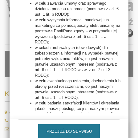
w celu zawarcia umowy oraz sprawnego
działania procesu reklamacji (podstawa z art. 6
ust. 1 lit. b RODO);
w celu wysyłania informacji handlowej lub
marketingu za pomocą poczty elektronicznej na
podstawie Pani/Pana zgody – w przypadku jej
wyrażenia (podstawa z art. 6 ust. 1 lit. a
RODO);
w celach archiwalnych (dowodowych) dla
zabezpieczenia informacji na wypadek prawnej
potrzeby wykazania faktów, co jest naszym
prawnie uzasadnionym interesem (podstawa z
art. 6 ust. 1 lit. f RODO w zw. z art.7.ust.3
RODO);
w celu ewentualnego ustalenia, dochodzenia lub
obrony przed roszczeniami, co jest naszym
prawnie uzasadnionym interesem (podstawa z
Kontakt
art. 6 ust. 1 lit. f RODO);
w celu badania satysfakcji klientów i określania
jakości naszej obsługi, co jest naszym prawnie
Rajska 69, 54-028 Wrocław
uzasadnionym interesem (podstawa z art. 6
ust. 1 lit. f RODO);
71 788 96 94/95, 603 634 468
w celu oferowania Pani/Pana przez nas
kontakt@thalion.pl
produktów i usług bezpośrednio (marketing
PRZEJDŹ DO SERWISU
bezpośredni, co jest naszym prawnie