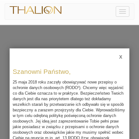
Pokaż
menu
X
Szanowni Państwo,
25 maja 2018 roku zaczęły obowiązywać nowe przepisy o
ochronie danych osobowych (RODO¹). Chcemy więc wyjaśnić
co dla Ciebie oznacza to w praktyce. Bezpieczeństwo Twoich
danych jest dla nas priorytetem dlatego też dokładamy
wszelkich starań by przetwarzanie ich odbywało się w sposób
bezpieczny a zarazem przejrzysty dla Ciebie. Wprowadziliśmy
w tym celu odrębną politykę poświęconą ochronie danych
osobowych. Jej ideą jest zaprezentowanie Tobie pełni praw
jakie posiadasz w związku z przepisami o ochronie danych
osobowych oraz obowiązków jakie my musimy spełnić wobec
Ciebie na gruncie m.in. art. 13 RODO (tzw. obowiązek