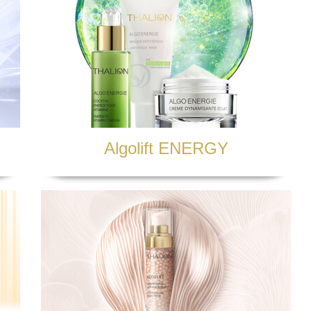
e odbywa się w sposób ciągły ale także podmiotom ubezpieczeniowym, 
dostępnić Twoje dane podmiotom działającym w sferze obsługi prawnej o
y będziemy zmuszeni do dochodzenia swoich roszczeń.
ekazywane do państwa trzeciego.
ziemy przetwarzać Twoje dane osobowe?
łużej niż to konieczne. Na potrzeby rachunkowości oraz ze względów
tego zobligowani przepisem prawa. Na gruncie obecnych przepisów jest
ał obowiązek podatkowy
ne przez nas w celu dochodzenia roszczeń (w tym w postępowaniach w
zedawnienia roszczeń zgodnie z przepisami kodeksu cywilnego
arzanie danych osobowych czy to do celów marketingowych, rozpowszec
, wówczas będziemy je przetwarzać do czasu odwołania zgody.
Algolift ENERGY
a którego zostały zebrane (np. realizacja umowy) (przetwarzanie jest
rzez okres zgodny z obowiązującymi u nas przepisami archiwalnymi or
 nas, na podstawie powszechnie obowiązujących przepisów prawa, z 
 powszechnie obowiązujących przepisach prawa.
 prawa:
h danych osobowych oraz otrzymania ich kopii;
wienia) swoich danych;
jeżeli Pani/Pana zdaniem nie ma podstaw do tego, abyśmy przetwarzal
arzania danych - może Pani/Pan żądać, abyśmy ograniczyli przetwar
nia lub wykonywania uzgodnionych z Panią/Panem działań, jeżeli Pa
na temat lub przetwarzamy je bezpodstawnie; lub nie chce Pani/Pan, 