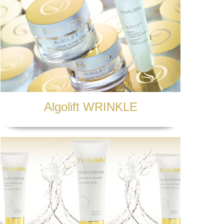
bankom czy serwisom płatności
raz windykacyjnej tj. kancelarie
 podatkowych, będziemy je
 to okres 5 lat liczonych od końca
indykacyjnych) będziemy je mogli
hniania wizerunku i w wielu innych
Algolift WRINKLE
 niezbędne do wykonania umowy), będą
az przez okres niezbędny dla obrony
uwzględnieniem okresów
i te dane, może Pani/ Pan zażądać
zanie Pani/Pana danych osobowych
ni/Pana zdaniem mamy
żebyśmy je usunęli, bo są