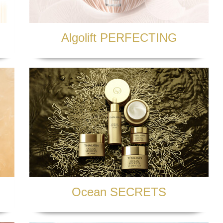
odzenia lub obrony roszczeń; lub na czas wniesionego sprzeciwu wzgl
u wobec przetwarzania danych - Sprzeciw „marketingowy”. Ma Pani/ 
ch w celu prowadzenia marketingu bezpośredniego. W przypadku skorz
 danych w tym celu.
Algolift PERFECTING
u z uwagi na szczególną sytuację. Ma Pani/ Pan także prawo sprzeciw
uzasadnionego interesu w celach innych niż marketing bezpośredni. 
ra Pani/Pana zdaniem uzasadnia zaprzestanie przez nas przetwarzania
i/Pana dane w tych celach, chyba że wykażemy, że podstawy przetwa
 praw lub też że Pani/Pana dane są nam niezbędne do ustalenia, doc
h – ma Pani/Pan prawo otrzymać od nas w ustrukturyzowanym, powsz
szynowego dane osobowe Pana/Pani dotyczące, które posiadamy na p
cić nam przesłanie tych danych bezpośrednio innemu podmiotowi;
o organu nadzorczego - jeżeli uważa Pani/Pan, że przetwarzamy Pani/
sprawie skargę do Prezesa Urzędu Ochrony Danych Osobowych lub inn
przetwarzanie danych osobowych - w każdej chwili może Pani/Pan praw
 przetwarzamy na podstawie Pani/Pana zgody. Cofnięcie zgody nie bę
o dokonano na podstawie zgody przed jej wycofaniem.
 kierować żądanie pod adres email:
Ocean SECRETS
ani/Pana uprawnień będziemy się musieli upewnić, że Pani/Pan to Pani