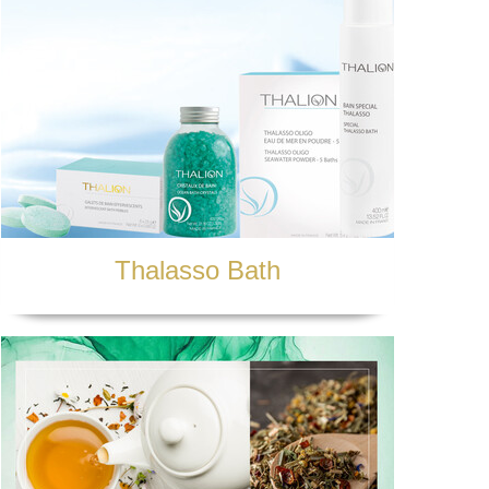
anych osobowych
. Wycofanie zgody
m. Wycofanie zgody może zostać
aszych usług czy po prostu móc
duktów własnych drogą elektroniczną
hociażby realizacji umowy na
óre w każdej chwili może być
 papierowej jak i wielokrotnie w
owaniem.
 2016 r. w sprawie ochrony osób
h oraz uchylenia dyrektywy 95/46/WE
Thalasso Bath