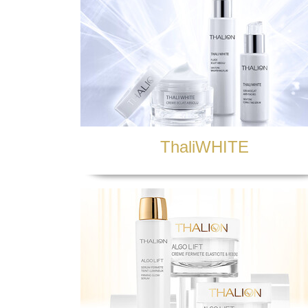
rodzaju usług, których świadczenie ni
elektronicznej. Będziemy także mogli u
prawne, firmy windykacyjne itp., kied
Państwa dane osobowe nie będą prz
Okres retencji czyli jak długo będ
Będziemy przetwarzać Twoje dane nie d
przetwarzać tak długo jak będziemy do 
roku kalendarzowego, w którym powst
- jeżeli dane osobowe będą przetwarza
przetwarzać w tym celu przez okres pr
- jeżeli wyrazisz nam zgodę na przetw
wypadkach kiedy o tą zgodę poprosimy
ThaliWHITE
- po zrealizowaniu celu pierwotnego dl
przetwarzane dla celów archiwalnych p
przed roszczeniami kierowanymi wobec
przedawnienia roszczeń określonych w
Przysługują Pani/ Panu następujące
prawo dostępu do treści swoic
prawo do sprostowania (popra
prawo do usunięcia danych - 
abyśmy je usunęli;
prawo do ograniczenia przetw
wyłącznie do ich przechowywa
nieprawidłowe dane na Pani/Pa