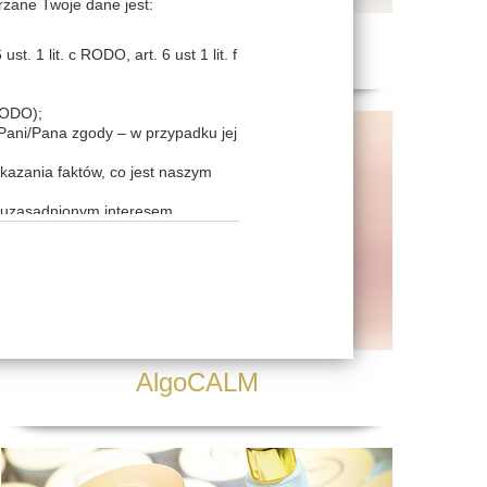
rzane Twoje dane jest:
Thalasso Beauty
t. 1 lit. c RODO, art. 6 ust 1 lit. f
 RODO);
 Pani/Pana zgody – w przypadku jej
kazania faktów, co jest naszym
e uzasadnionym interesem
sadnionym interesem (podstawa z
 jest naszym prawnie uzasadnionym
owę powierzenia na gruncie art. 28
AlgoCALM
cy usług teleinformatycznych),
dziesz chciał uzyskać bardziej
 skontaktować się w tym celu z
woje dane osobowe innym podmiotom
wych imprez, zajęć bądź innego