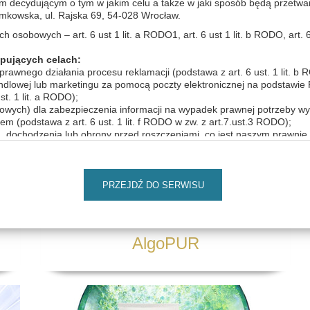
m decydującym o tym w jakim celu a także w jaki sposób będą przetwa
wska, ul. Rajska 69, 54-028 Wrocław.
ThaliSOURCE
osobowych – art. 6 ust 1 lit. a RODO1, art. 6 ust 1 lit. b RODO, art. 6 us
pujących celach:
rawnego działania procesu reklamacji (podstawa z art. 6 ust. 1 lit. b
andlowej lub marketingu za pomocą poczty elektronicznej na podstawie
st. 1 lit. a RODO);
owych) dla zabezpieczenia informacji na wypadek prawnej potrzeby wy
m (podstawa z art. 6 ust. 1 lit. f RODO w zw. z art.7.ust.3 RODO);
a, dochodzenia lub obrony przed roszczeniami, co jest naszym prawni
 RODO);
entów i określania jakości naszej obsługi, co jest naszym prawnie uza
przez nas produktów i usług bezpośrednio (marketing bezpośredni, co
PRZEJDŹ DO SERWISU
t. 1 lit. f RODO)
sobowych:
iemy mogli je udostępnić również podmiotom z którymi zawarliśmy um
AlgoPUR
do powierzenia danych dostawcom rozwiązań technologicznych (dostaw
sługą przewozu towarów i osób, usługi wsparcie logistycznego. Jeśli bę
wiadczenia usług przez podmioty przetwarzające dane, zawsze możesz
m pracownikiem Administratora. Będziemy także mogli udostępnić T
ania ciągłości działań zwłaszcza w przypadku organizowania dodatko