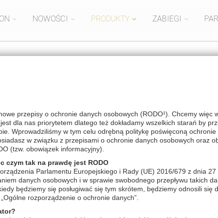
ION
NOWOŚCI
PRODUKTY
ZABIEGI
PA
LINIE
PIELĘGNACYJNE
nowe przepisy o ochronie danych osobowych (RODO¹). Chcemy więc wyj
est dla nas priorytetem dlatego też dokładamy wszelkich starań by pr
bie. Wprowadziliśmy w tym celu odrębną politykę poświęconą ochronie 
posiadasz w związku z przepisami o ochronie danych osobowych oraz o
DO (tzw. obowiązek informacyjny).
ęc czym tak na prawdę jest RODO
orządzenia Parlamentu Europejskiego i Rady (UE) 2016/679 z dnia 27 
zaniem danych osobowych i w sprawie swobodnego przepływu takich da
edy będziemy się posługiwać się tym skrótem, będziemy odnosili się 
„Ogólne rozporządzenie o ochronie danych”.
ator?