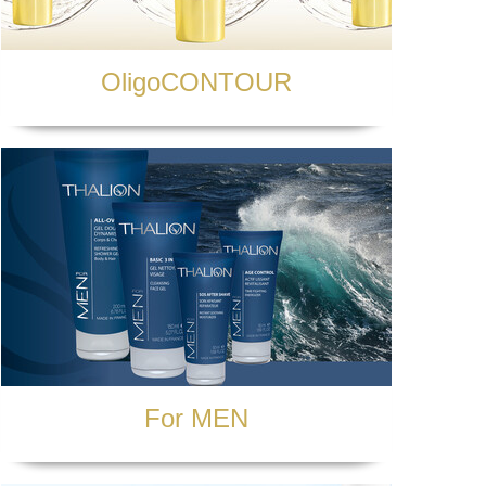
ędem przetwarzania danych;
Pan prawo sprzeciwu wobec
ystania z tego prawa –
OligoCONTOUR
u wobec przetwarzania Pani/Pana
Powinna Pani/Pan wtedy wskazać
 objętego sprzeciwem.
rzania przez nas Pani/Pana danych
hodzenia lub obrony roszczeń;
echnie używanym formacie
odstawie umowy lub Pani/ Pana
 Pana dane niezgodnie z prawem,
ego właściwego organu
o cofnąć zgodę na przetwarzanie
dzie wpływać na zgodność z
For MEN
/Pan, czyli odpowiednio Panią/Pana