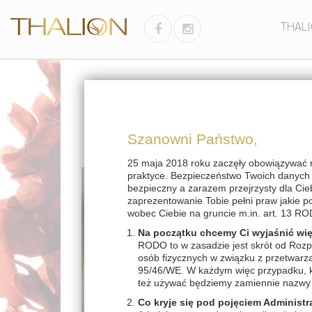
THAL
Szanowni Państwo,
25 maja 2018 roku zaczęły obowiązywać 
praktyce. Bezpieczeństwo Twoich danych j
bezpieczny a zarazem przejrzysty dla Cie
zaprezentowanie Tobie pełni praw jakie 
wobec Ciebie na gruncie m.in. art. 13 RO
Na początku chcemy Ci wyjaśnić wi
RODO to w zasadzie jest skrót od Rozp
osób fizycznych w związku z przetwar
95/46/WE. W każdym więc przypadku, ki
też używać będziemy zamiennie nazwy 
Co kryje się pod pojęciem Administr