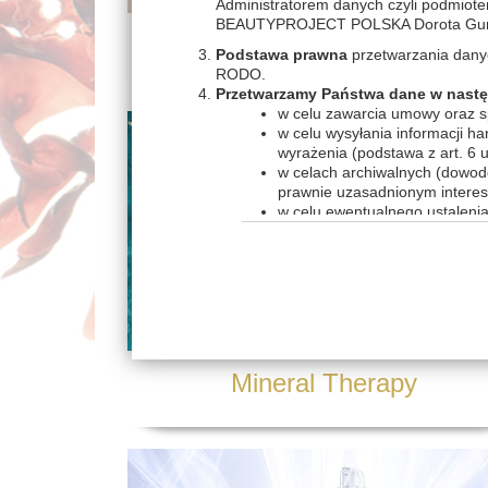
Administratorem danych czyli podmiote
BEAUTYPROJECT POLSKA Dorota Gumko
EssentialBEAUTY
Podstawa prawna
przetwarzania danych 
RODO.
Przetwarzamy Państwa dane w nastę
w celu zawarcia umowy oraz sp
w celu wysyłania informacji h
wyrażenia (podstawa z art. 6 u
w celach archiwalnych (dowod
prawnie uzasadnionym interese
w celu ewentualnego ustaleni
(podstawa z art. 6 ust. 1 lit. f
w celu badania satysfakcji kli
art. 6 ust. 1 lit. f RODO);
w celu oferowania Pani/Pana 
interesem (podstawa z art. 6 us
Informacja o odbiorcach danych o
Dbamy o poufność Twoich danych. Będz
Mineral Therapy
RODO. W szczególności może tu dojść 
organizacyjnych (firmy zajmujące się ob
szczegółowe informacje nt. zakresów ś
Inspektorem ochrony danych bądź inny
współpracującym z nami w celu zapewni